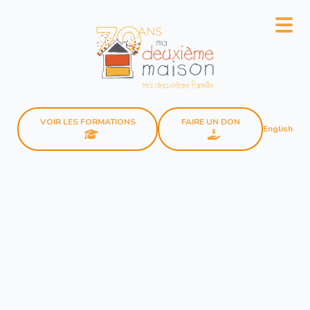
VOIR LES FORMATIONS
FAIRE UN DON
English
Notre Équipe
L'équipe de Ma deuxième
maison à moi est composée
de membres dévoués à la
cause de l'organisme